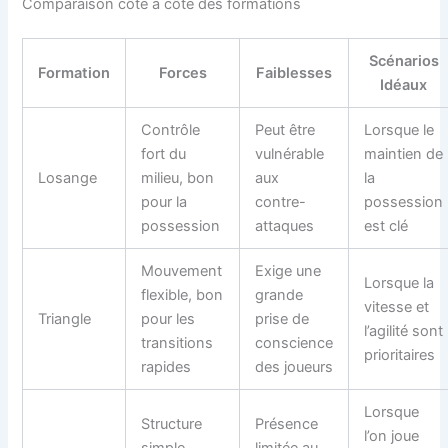
Comparaison côte à côte des formations
Scénarios
Formation
Forces
Faiblesses
Idéaux
Contrôle
Peut être
Lorsque le
fort du
vulnérable
maintien de
Losange
milieu, bon
aux
la
pour la
contre-
possession
possession
attaques
est clé
Mouvement
Exige une
Lorsque la
flexible, bon
grande
vitesse et
Triangle
pour les
prise de
l’agilité sont
transitions
conscience
prioritaires
rapides
des joueurs
Lorsque
Structure
Présence
l’on joue
simple,
limitée au